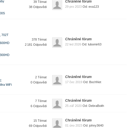
uby
Chráněné fórum
39 Témat
29 pro 2023
Od: eva123
38 Odpovědi
200S
, 702T
Chráněné fórum
378 Témat
 600HD
22 led 2026
Od: lubomir63
2 181 Odpovědi
 300HD
Chráněné fórum
2 Témat
E
17 čec 2019
Od: BochNet
0 Odpovědi
Mira WiFi
Chráněné fórum
7 Témat
25 zář 2020
Od: DebraBoith
6 Odpovědi
Chráněné fórum
15 Témat
01 úno 2023
Od: johny3640
69 Odpovědi