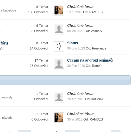
Chráněné fórum
8 Témat
í a kabelové
106 Odpovědi
19 říj 2016
Od: RAMSES
Chráněné fórum
6 Témat
8 Odpovědi
08 led 2021
Od: Vodnar73
m!
 fóru
Status
8 Témat
14 Odpovědi
06 úno 2023
Od: Freelance
e?
Cccam na android prijímači
17 Témat
28 Odpovědi
30 čen 2020
Od: RomYt
Chráněné fórum
1 Témat
, návody,
3 Odpovědi
28 srp 2019
Od: kozlemir
Chráněné fórum
1 Témat
, návody,
0 Odpovědi
30 lis 2012
Od: RAMSES