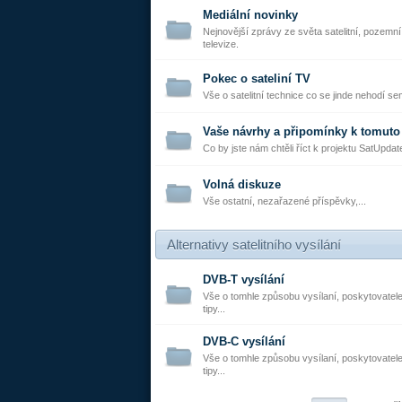
Mediální novinky
Nejnovější zprávy ze světa satelitní, pozemn
televize.
Pokec o sateliní TV
Vše o satelitní technice co se jinde nehodí se
Vaše návrhy a připomínky k tomuto
Co by jste nám chtěli říct k projektu SatUpdat
Volná diskuze
Vše ostatní, nezařazené příspěvky,...
Alternativy satelitního vysílání
DVB-T vysílání
Vše o tomhle způsobu vysílaní, poskytovatele
tipy...
DVB-C vysílání
Vše o tomhle způsobu vysílaní, poskytovatele
tipy...