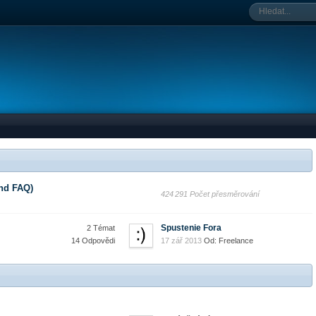
and FAQ)
424 291 Počet přesměrování
Spustenie Fora
2 Témat
14 Odpovědi
17 zář 2013
Od: Freelance