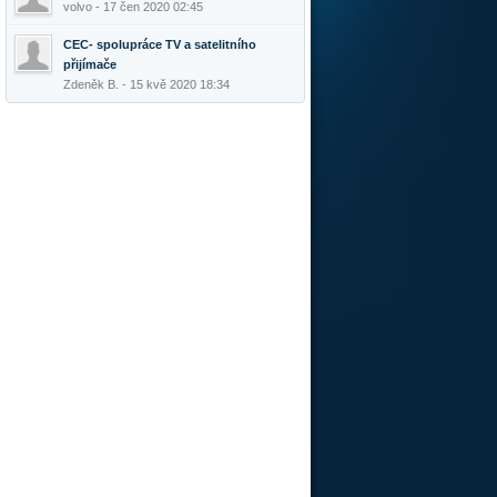
volvo - 17 čen 2020 02:45
CEC- spolupráce TV a satelitního
přijímače
Zdeněk B. - 15 kvě 2020 18:34