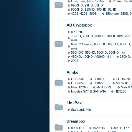
One, Two, Two Combo
Prismcube R
9900HD, 99HD, 55HD
9000HD, 910HD, 900HD, 91HD
422S, 420S, 400S
350prime, 250S, 
AB Cryptobox
800UHD
752HD, 750HD, 700HD, 700HD mini, 702T
mini
652HC Combo, 650HDC, 650HD, 600HD,
mini
550HDC, 550HD, 500HD, 500HD mini
450HD, 400HD, 400HD mini
350HD,
200S
Amiko
HD8250+
HD8260+
CHD8270+
HD8265+
HD8275+
MicroHD S
Mini HD265
MiniHD RE
Mira & 
Impulse SAT & SAT WiFi
HD8155
LinkBox
Standard, Mini
Dreambox
8000 HD
7020 HD
800 HD se