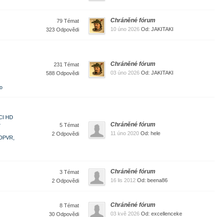
Chráněné fórum
79 Témat
10 úno 2026
Od: JAKITAKI
323 Odpovědi
Chráněné fórum
231 Témat
03 úno 2026
Od: JAKITAKI
588 Odpovědi
o
 CI HD
+
Chráněné fórum
5 Témat
11 úno 2020
Od: hele
2 Odpovědi
DPVR,
Chráněné fórum
3 Témat
16 lis 2012
Od: beena86
2 Odpovědi
Chráněné fórum
8 Témat
03 kvě 2026
Od: excellenceke
30 Odpovědi