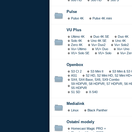
800 HD
500 HD
500 S
Pulse
Pulse 4K
Pulse 4K mini
VU Plus
Ultimo 4K
Duo 4K SE
Duo 4K
Solo 4K
Uno 4K SE
Uno 4K
Zero 4K
Vu+ Duo2
Vu+ Solo2
Vu+ Ultimo
VU+ Duo
Vu+ Uno
VU+ Solo SE
VU+ Solo
Vu+ Zer
Openbox
S3 CI 2
S3 Mini II
S3 Mini & S3
AS1
S2 HD, S2 Mini HD, S2 Mini HD
SX4, SX4 Base, SX6, SX9 Combo
S9 HDPVR, S8 HDPVR, S7 HDPVR, S6 H
S5 HDPVR
S1 SD
X-540
Medialink
Linux
Black Panther
Ostatní modely
Homecast Magic PRO +