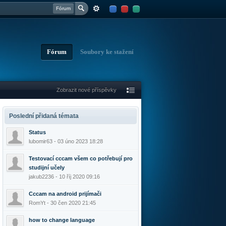
Fórum
Fórum
Soubory ke stažení
Zobrazit nové příspěvky
Poslední přidaná témata
Status
lubomir63 - 03 úno 2023 18:28
Testovací cccam všem co potřebují pro
studijní učely
jakub2236 - 10 říj 2020 09:16
Cccam na android prijímači
RomYt - 30 čen 2020 21:45
how to change language