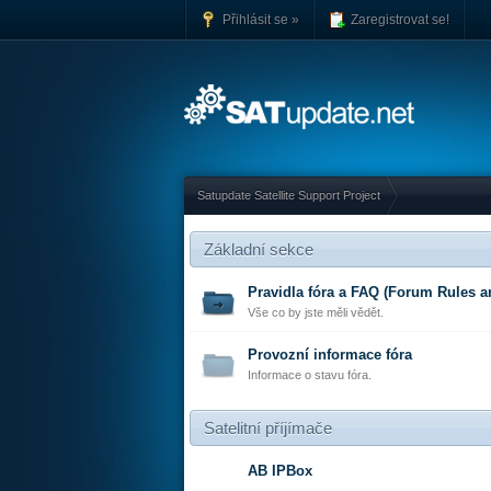
Přihlásit se »
Zaregistrovat se!
Satupdate Satellite Support Project
Základní sekce
Pravidla fóra a FAQ (Forum Rules 
Vše co by jste měli vědět.
Provozní informace fóra
Informace o stavu fóra.
Satelitní příjímače
AB IPBox