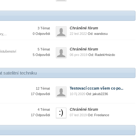
Chráněné fórum
3 Témat
0 Odpovědi
22 led 2022
Od: wandosu
y,...
Chráněné fórum
5 Témat
íslušenství
5 Odpovědi
06 pro 2019
Od: RadekHnizdo
 satelitní techniku
Testovací cccam všem co po...
12 Témat
17 Odpovědi
10 říj 2020
Od: jakub2236
Chráněné fórum
4 Témat
17 Odpovědi
07 led 2019
Od: Freelance