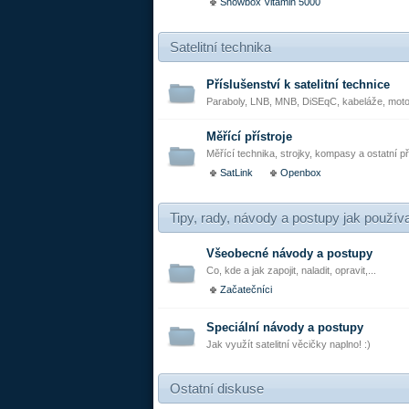
Showbox Vitamin 5000
Satelitní technika
Příslušenství k satelitní technice
Paraboly, LNB, MNB, DiSEqC, kabeláže, motor
Měřící přístroje
Měřící technika, strojky, kompasy a ostatní př
SatLink
Openbox
Tipy, rady, návody a postupy jak používat
Všeobecné návody a postupy
Co, kde a jak zapojit, naladit, opravit,...
Začatečníci
Speciální návody a postupy
Jak využít satelitní věcičky naplno! :)
Ostatní diskuse