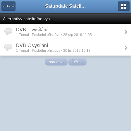
Satupdate Satellite Support Project
« Domů
Alternativy satelitního vys...
DVB-T vysílání
1 Témat · Poslední příspěvek 28 srp 2019 11:05
DVB-C vysílání
1 Témat · Poslední příspěvek 30 lis 2012 16:18
Plná verze
Čeština