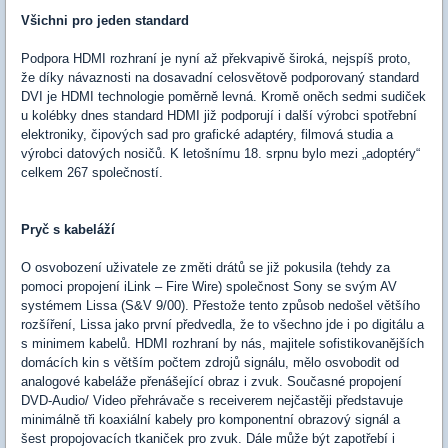
Všichni pro jeden standard
Podpora HDMI rozhraní je nyní až překvapivě široká, nejspíš proto,
že díky návaznosti na dosavadní celosvětově podporovaný standard
DVI je HDMI technologie poměrně levná. Kromě oněch sedmi sudiček
u kolébky dnes standard HDMI již podporují i další výrobci spotřební
elektroniky, čipových sad pro grafické adaptéry, filmová studia a
výrobci datových nosičů. K letošnímu 18. srpnu bylo mezi „adoptéry“
celkem 267 společností.
Pryč s kabeláží
O osvobození uživatele ze změti drátů se již pokusila (tehdy za
pomoci propojení iLink – Fire Wire) společnost Sony se svým AV
systémem Lissa (S&V 9/00). Přestože tento způsob nedošel většího
rozšíření, Lissa jako první předvedla, že to všechno jde i po digitálu a
s minimem kabelů. HDMI rozhraní by nás, majitele sofistikovanějších
domácích kin s větším počtem zdrojů signálu, mělo osvobodit od
analogové kabeláže přenášející obraz i zvuk. Současné propojení
DVD-Audio/ Video přehrávače s receiverem nejčastěji představuje
minimálně tři koaxiální kabely pro komponentní obrazový signál a
šest propojovacích tkaniček pro zvuk. Dále může být zapotřebí i