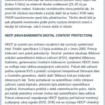
(kolem 5 Gb/s) na relativně dlouhé vzdálenosti (15–20 m) po
metalickém vedení. Kódování osmibitového slova probíhá tak, že
první bit zůstává nezměněn a každý další bit je funkcí XOR nebo
XNOR transformován oproti bitu předchozímu. Těchto devět bitů je
pak případně invertováno podle počtu výskytu binárních stavů a
desátý bit informuje, zda k inverzi došlo či nikoliv.
HDCP (HIGH-BANDWIDTH DIGITAL CONTENT PROTECTION)
HDCP je systém pro ochranu vizuálních dat vyvinutý společností
Intel. Finální specifikace 1.0 byla uvolněna již v únoru 2000. Princip
kódování není právě jednoduchý. Stručně: protokol obsahuje 40bitové
unikátní autentifikační řetězce zařízení (KSV), doplněné 64bitovou
hodnotou, generovanou číselným kódovacím systémem HDCP, která
se ověřuje mezi oběma propojenými zařízeními. Pokud obě zařízení
pošlou správné KVS a prokáží schopnost interpretovat šifrovaná data
z číselného generátoru, obdrží další 56bitový kód pro kódování
obrazových dat. Tento požadavek na autentifikaci může zdrojové
zařízení zaslat kdykoliv, přestože byla předchozí autentifikace
úspěšná. Komunikace probíhá v době zatemňovacího pulzu, takže
pro každý jednotlivý snímek mohou být autentifikační data odlišná.
Pokud zobrazovač nepodporuje HDCP (typicky počítačové monitory)
a připojený zdroj signálu (DVD, DVB) má na výstupu HDCP chráněný