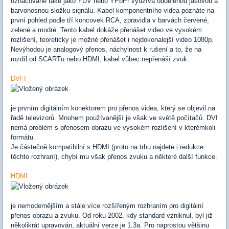
označované také jako YUV nebo YPbPr využívá oddělenou jasovou a
barvonosnou složku signálu. Kabel komponentního videa poznáte na
první pohled podle tří koncovek RCA, zpravidla v barvách červené,
zelené a modré. Tento kabel dokáže přenášet video ve vysokém
rozlišení, teoreticky je možné přenášet i nejdokonalejší video 1080p.
Nevýhodou je analogový přenos, náchylnost k rušení a to, že na
rozdíl od SCARTu nebo HDMI, kabel vůbec nepřenáší zvuk.
DVI-I
je prvním digitálním konektorem pro přenos videa, který se objevil na
řadě televizorů. Mnohem používanější je však ve světě počítačů. DVI
nemá problém s přenosem obrazu ve vysokém rozlišení v kterémkoli
formátu.
Je částečně kompatibilní s HDMI (proto na trhu najdete i redukce
těchto rozhraní), chybí mu však přenos zvuku a některé další funkce.
HDMI
je nemodernějším a stále více rozšířeným rozhraním pro digitální
přenos obrazu a zvuku. Od roku 2002, kdy standard vzniknul, byl již
několikrát upravován, aktuální verze je 1.3a. Pro naprostou většinu