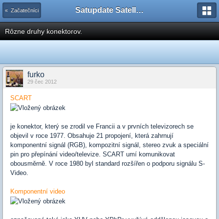
Satupdate Satellite Support Project
« Začatečníci
Rôzne druhy konektorov.
furko
29 čec 2012
SCART
je konektor, který se zrodil ve Francii a v prvních televizorech se
objevil v roce 1977. Obsahuje 21 propojení, která zahrnují
komponentní signál (RGB), kompozitní signál, stereo zvuk a speciální
pin pro přepínání video/televize. SCART umí komunikovat
obousměrně. V roce 1980 byl standard rozšířen o podporu signálu S-
Video.
Komponentní video