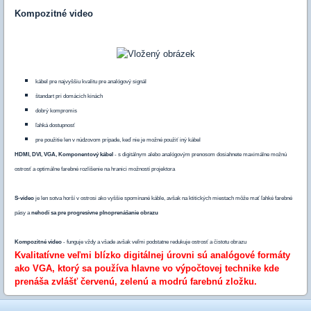
Kompozitné video
kábel pre najvyššiu kvalitu pre analógový signál
štandart pri domácich kinách
dobrý kompromis
ľahká dostupnosť
pre použitie len v núdzovom prípade, keď nie je možné použiť iný kábel
HDMI, DVI, VGA, Komponentový kábel
- s digitálnym alebo analógovým prenosom dosiahnete maximálne možnú
ostrosť a optimálne farebné rozlíšenie na hranici možností projektora
S-video
je len sotva horší v ostrosi ako vyššie spomínané káble, avšak na ktitických miestach môže mať ľahké farebné
pásy a
nehodí sa pre progresívne plnoprenášanie obrazu
Kompozitné video
- funguje vždy a všade avšak veľmi podstatne redukuje ostrosť a čistotu obrazu
Kvalitatívne veľmi blízko digitálnej úrovni sú analógové formáty
ako VGA, ktorý sa používa hlavne vo výpočtovej technike kde
prenáša zvlášť červenú, zelenú a modrú farebnú zložku.