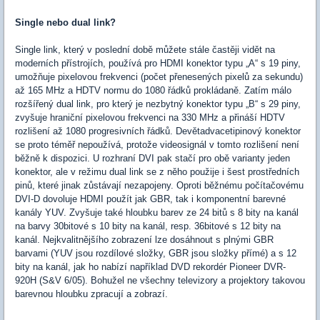
Single nebo dual link?
Single link, který v poslední době můžete stále častěji vidět na
moderních přístrojích, používá pro HDMI konektor typu „A“ s 19 piny,
umožňuje pixelovou frekvenci (počet přenesených pixelů za sekundu)
až 165 MHz a HDTV normu do 1080 řádků prokládaně. Zatím málo
rozšířený dual link, pro který je nezbytný konektor typu „B“ s 29 piny,
zvyšuje hraniční pixelovou frekvenci na 330 MHz a přináší HDTV
rozlišení až 1080 progresivních řádků. Devětadvacetipinový konektor
se proto téměř nepoužívá, protože videosignál v tomto rozlišení není
běžně k dispozici. U rozhraní DVI pak stačí pro obě varianty jeden
konektor, ale v režimu dual link se z něho použije i šest prostředních
pinů, které jinak zůstávají nezapojeny. Oproti běžnému počítačovému
DVI-D dovoluje HDMI použít jak GBR, tak i komponentní barevné
kanály YUV. Zvyšuje také hloubku barev ze 24 bitů s 8 bity na kanál
na barvy 30bitové s 10 bity na kanál, resp. 36bitové s 12 bity na
kanál. Nejkvalitnějšího zobrazení lze dosáhnout s plnými GBR
barvami (YUV jsou rozdílové složky, GBR jsou složky přímé) a s 12
bity na kanál, jak ho nabízí například DVD rekordér Pioneer DVR-
920H (S&V 6/05). Bohužel ne všechny televizory a projektory takovou
barevnou hloubku zpracují a zobrazí.