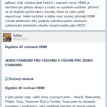
aplikací však zůstává plně funkční i nejstarší verze. HDMI je
navrženo pro přenos obrazu a zvuku ve vysokém rozlišení, přičemž
se už dopředu počítá také s formáty, které se zatím ještě
nepoužívají. Velké rozšíření a obliby mezi výrobci přístrojů HDMI
získalo především díky podpoře sofistikovaného zamezení
zobrazování pirátského obsahu označovaného jako HDCP.
furko
29 čec 2012
Digitálne AV rozhranie HDMI
JEDEN STANDARD PRO VŠECHNO A VŠICHNI PRO JEDEN
STANDARD
Digitální AV rozhraní HDMI
U jeho početí stály i další firmy zvučných jmen – Hitachi, Matsushita,
Philips, Sony, Thomson/ RCA a Toshiba. Snad proto ho nečekalo
soupeření s konkurencí, jako například všechny až dosud známé