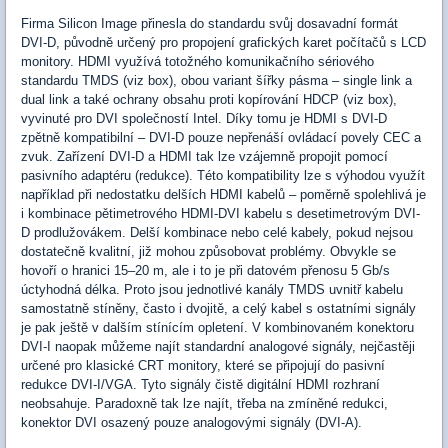
Firma Silicon Image přinesla do standardu svůj dosavadní formát
DVI-D, původně určený pro propojení grafických karet počítačů s LCD
monitory. HDMI využívá totožného komunikačního sériového
standardu TMDS (viz box), obou variant šířky pásma – single link a
dual link a také ochrany obsahu proti kopírování HDCP (viz box),
vyvinuté pro DVI společností Intel. Díky tomu je HDMI s DVI-D
zpětně kompatibilní – DVI-D pouze nepřenáší ovládací povely CEC a
zvuk. Zařízení DVI-D a HDMI tak lze vzájemně propojit pomocí
pasivního adaptéru (redukce). Této kompatibility lze s výhodou využít
například při nedostatku delších HDMI kabelů – poměrně spolehlivá je
i kombinace pětimetrového HDMI-DVI kabelu s desetimetrovým DVI-
D prodlužovákem. Delší kombinace nebo celé kabely, pokud nejsou
dostatečně kvalitní, již mohou způsobovat problémy. Obvykle se
hovoří o hranici 15–20 m, ale i to je při datovém přenosu 5 Gb/s
úctyhodná délka. Proto jsou jednotlivé kanály TMDS uvnitř kabelu
samostatně stíněny, často i dvojitě, a celý kabel s ostatními signály
je pak ještě v dalším stínícím opletení. V kombinovaném konektoru
DVI-I naopak můžeme najít standardní analogové signály, nejčastěji
určené pro klasické CRT monitory, které se připojují do pasivní
redukce DVI-I/VGA. Tyto signály čistě digitální HDMI rozhraní
neobsahuje. Paradoxně tak lze najít, třeba na zmíněné redukci,
konektor DVI osazený pouze analogovými signály (DVI-A).