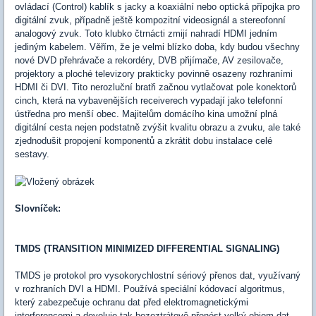
ovládací (Control) kablík s jacky a koaxiální nebo optická přípojka pro
digitální zvuk, případně ještě kompozitní videosignál a stereofonní
analogový zvuk. Toto klubko čtrnácti zmijí nahradí HDMI jedním
jediným kabelem. Věřím, že je velmi blízko doba, kdy budou všechny
nové DVD přehrávače a rekordéry, DVB přijímače, AV zesilovače,
projektory a ploché televizory prakticky povinně osazeny rozhraními
HDMI či DVI. Tito nerozluční bratři začnou vytlačovat pole konektorů
cinch, která na vybavenějších receiverech vypadají jako telefonní
ústředna pro menší obec. Majitelům domácího kina umožní plná
digitální cesta nejen podstatně zvýšit kvalitu obrazu a zvuku, ale také
zjednodušit propojení komponentů a zkrátit dobu instalace celé
sestavy.
Slovníček:
TMDS (TRANSITION MINIMIZED DIFFERENTIAL SIGNALING)
TMDS je protokol pro vysokorychlostní sériový přenos dat, využívaný
v rozhraních DVI a HDMI. Používá speciální kódovací algoritmus,
který zabezpečuje ochranu dat před elektromagnetickými
interferencemi a dovoluje tak bezeztrátově přenést velký objem dat