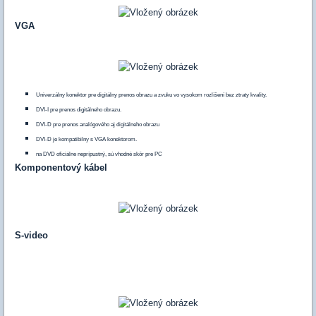
VGA
Univerzálny konektor pre digitálny prenos obrazu a zvuku vo vysokom rozlíšení bez ztraty kvality.
DVI-I pre prenos digitálneho obrazu.
DVI-D pre prenos analógového aj digitálneho obrazu
DVI-D je kompatibilny s VGA konektorom.
na DVD oficiálne neprípustný, sú vhodné skôr pre PC
Komponentový kábel
S-video