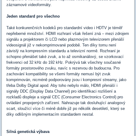
záznamové videoformáty.
Jeden standard pro všechno
Také konkurenčních kodeků pro standardní video i HDTV je téměř
nepřeberné množství. HDMI rozhraní však řešení zná – mezi zdrojem
signálu a projektorem či LCD nebo plazmovým televizorem přenáší
videosignál již v nekomprimované podobě. Ten díky tomu není
závislý na kompresním standardu a televizní normě. Rozhraní je
schopno přenášet také zvuk, a to až osmikanálový, se vzorkovací
frekvenci od 32 kHz do 192 kHz. Pokrývá tak všechny současné
formáty prostorového zvuku, navíc s rezervou do budoucna. Pro
zachování kompatibility se všemi formáty nemusí být zvuk
komprimován, nicméně podporovány jsou i kompresní streamy, jako
třeba Dolby Digital apod. Aby toho nebylo málo, HDMI přenáší i
signály DDC (Display Data Channel) pro identifikaci rozlišení a
rozkladů displeje a signál CEC (Consumer Electronics Control) pro
ovládání propojených zařízení. Nahrazuje tak dosluhující analogový
scart, sloužící více či méně dobře již po několik desetiletí, který se
díky odlišným implementacím standardem nestal.
Silná genetická výbava