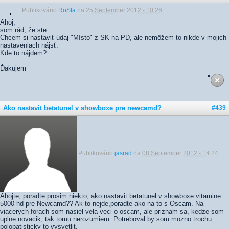
Publikováno
RoSta
na
25 September 2012 - 10:26
Ahoj,
som rád, že ste.
Chcem si nastaviť údaj "Místo" z SK na PD, ale nemôžem to nikde v mojich
nastaveniach nájsť.
Kde to nájdem?
Ďakujem
Ako nastavit betatunel v showboxe pre newcamd?
#439
Publikováno
jasrad
na
08 September 2012 - 14:24
Ahojte, poradte prosim niekto, ako nastavit betatunel v showboxe vitamine
5000 hd pre Newcamd?? Ak to nejde,poradte ako na to s Oscam. Na
viacerych forach som nasiel vela veci o oscam, ale priznam sa, kedze som
uplne novacik, tak tomu nerozumiem. Potreboval by som mozno trochu
polopatisticky to vysvetlit.