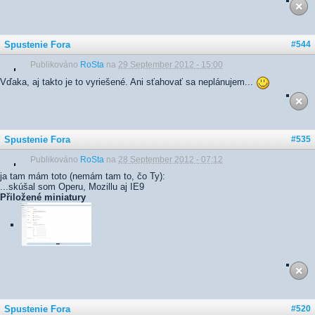
Spustenie Fora
#544
Publikováno
RoSta
na
29 September 2012 - 15:00
Vďaka, aj takto je to vyriešené. Ani sťahovať sa neplánujem...
Spustenie Fora
#535
Publikováno
RoSta
na
28 September 2012 - 07:12
ja tam mám toto (nemám tam to, čo Ty):
...skúšal som Operu, Mozillu aj IE9
Přiložené miniatury
Spustenie Fora
#520