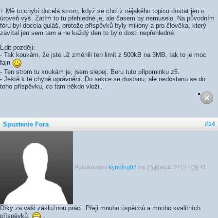
+ Mě tu chybí docela strom, když se chci z nějakého topicu dostat jen o
úroveň výš. Zatím to tu přehledné je, ale časem by nemuselo. Na původním
fóru byl docela guláš, protože příspěvků byly miliony a pro člověka, který
zavítal jen sem tam a ne každý den to bylo dosti nepřehledné.
Edit později:
- Tak koukám, že jste už změnili ten limit z 500kB na 5MB, tak to je moc
fajn
- Ten strom tu koukám je, jsem slepej. Beru tuto připominku z5.
- Ještě k té chybě oprávnění. Do sekce se dostanu, ale nedostanu se do
toho příspěvku, co tam někdo vložil.
Spustenie Fora
#14
Publikováno
kynolog07
na
25 March 2012 - 09:41
Díky za vaši záslužnou práci. Přeji mnoho úspěchů a mnoho kvalitních
příspěvků.
.