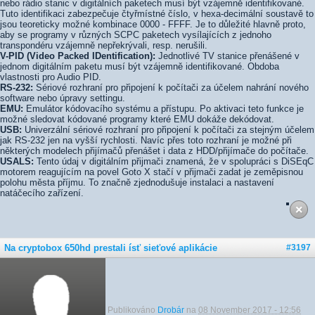
nebo rádio stanic v digitálních paketech musí být vzájemně identifikované.
Tuto identifikaci zabezpečuje čtyřmístné číslo, v hexa-decimální soustavě to
jsou teoreticky možné kombinace 0000 - FFFF. Je to důležité hlavně proto,
aby se programy v různých SCPC paketech vysílajících z jednoho
transpondéru vzájemně nepřekrývali, resp. nerušili.
V-PID (Video Packed IDentification):
Jednotlivé TV stanice přenášené v
jednom digitálním paketu musí být vzájemně identifikované. Obdoba
vlastnosti pro Audio PID.
RS-232:
Sériové rozhraní pro připojení k počítači za účelem nahrání nového
software nebo úpravy settingu.
EMU:
Emulátor kódovacího systému a přístupu. Po aktivaci teto funkce je
možné sledovat kódované programy které EMU dokáže dekódovat.
USB:
Univerzální sériové rozhraní pro připojení k počítači za stejným účelem
jak RS-232 jen na vyšší rychlosti. Navíc přes toto rozhraní je možné při
některých modelech přijímačů přenášet i data z HDD/přijímače do počítače.
USALS:
Tento údaj v digitálním přijmači znamená, že v spolupráci s DiSEqC
motorem reagujícím na povel Goto X stačí v přijmači zadat je zeměpisnou
polohu města příjmu. To značně zjednodušuje instalaci a nastavení
natáčecího zařízení.
Na cryptobox 650hd prestali ísť sieťové aplikácie
#3197
Publikováno
Drobár
na
08 November 2017 - 12:56