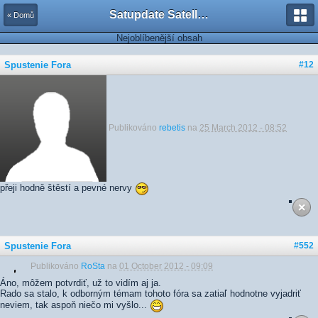
Satupdate Satellite Support Project
« Domů
Nejoblíbenější obsah
Spustenie Fora
#12
Publikováno
rebetis
na
25 March 2012 - 08:52
přeji hodně štěstí a pevné nervy
Spustenie Fora
#552
Publikováno
RoSta
na
01 October 2012 - 09:09
Áno, môžem potvrdiť, už to vidím aj ja.
Rado sa stalo, k odborným témam tohoto fóra sa zatiaľ hodnotne vyjadriť
neviem, tak aspoň niečo mi vyšlo...