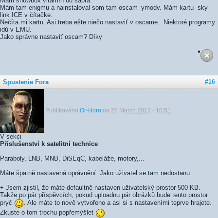
Mám showbox vitamín od sapra.
Mám tam enigmu a nainstaloval som tam oscam_ymodv. Mám kartu sky
link ICE v čítačke.
Nečíta mi kartu. Asi treba ešte niečo nastaviť v oscame. Niektoré programy
idú v EMU.
Jako správne nastaviť oscam? Díky
Spustenie Fora
#16
Publikováno
Or-Horo
na
25 March 2012 - 10:51
V sekci
Příslušenství k satelitní technice
Paraboly, LNB, MNB, DiSEqC, kabeláže, motory,...
Máte špatně nastavená oprávnění. Jako uživatel se tam nedostanu.
+ Jsem zjistil, že máte defaultně nastaven uživatelský prostor 500 KB.
Takže po pár příspěvcích, pokud uploadnu pár obrázků bude tento prostor
pryč
. Ale máte to nově vytvořeno a asi si s nastaveními teprve hrajete.
Zkuste o tom trochu popřemýšlet