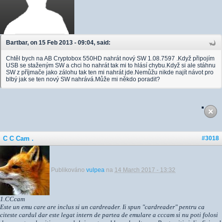
Bartbar, on 15 Feb 2013 - 09:04, said:
Chtěl bych na AB Cryptobox 550HD nahrát nový SW 1.08.7597 .Když připojím
USB se staženým SW a chci ho nahrát tak mi to hlásí chybu.Když si ale stáhnu
SW z příjmače jako zálohu tak ten mi nahrát jde.Nemůžu nikde najít návot pro
blbý jak se ten nový SW nahrává.Může mi někdo poradit?
C C Cam .
#3018
Publikováno
vulpea
na
14 March 2017 - 13:32
1.CCcam
Este un emu care are inclus si un cardreader. Ii spun "cardreader" pentru ca
citeste cardul dar este legat intern de partea de emulare a cccam si nu poti folosi