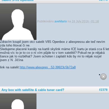
Publikováno
aveMario
na
16 July 2016 - 01:18
Zdravím koupil jsem otci satelit V8S Openbox z aliexpressu ale teď nevím
zda toho litovat či ne.
Sledujeme placené kanály na kartě skylink máme ICE kartu je stará cca 6 let
možná víc to je to co o ní vím půjde to v tom satelitě? Pokud ne je nějaká
šance jak to rozběhat? Jsem ochoten i zaplatit kdo by mi to nějak rozjel
jsem z N. Jičína
link na satelit:
http://www.aliexpres...52-39923c5b72a8
Any box with satellite & cable tuner card?
#2378