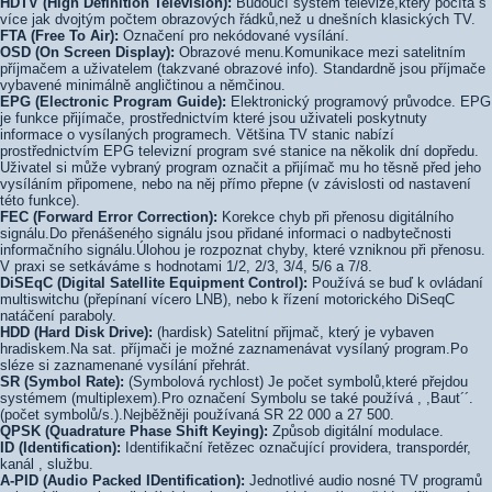
HDTV (High Definition Television):
Budoucí systém televize,který počítá s
více jak dvojtým počtem obrazových řádků,než u dnešních klasických TV.
FTA (Free To Air):
Označení pro nekódované vysílání.
OSD (On Screen Display):
Obrazové menu.Komunikace mezi satelitním
příjmačem a uživatelem (takzvané obrazové info). Standardně jsou příjmače
vybavené minimálně angličtinou a němčinou.
EPG (Electronic Program Guide):
Elektronický programový průvodce. EPG
je funkce přijímače, prostřednictvím které jsou uživateli poskytnuty
informace o vysílaných programech. Většina TV stanic nabízí
prostřednictvím EPG televizní program své stanice na několik dní dopředu.
Uživatel si může vybraný program označit a přijímač mu ho těsně před jeho
vysíláním připomene, nebo na něj přímo přepne (v závislosti od nastavení
této funkce).
FEC (Forward Error Correction):
Korekce chyb při přenosu digitálního
signálu.Do přenášeného signálu jsou přidané informaci o nadbytečnosti
informačního signálu.Úlohou je rozpoznat chyby, které vzniknou při přenosu.
V praxi se setkáváme s hodnotami 1/2, 2/3, 3/4, 5/6 a 7/8.
DiSEqC (Digital Satellite Equipment Control):
Používá se buď k ovládaní
multiswitchu (přepínaní vícero LNB), nebo k řízení motorického DiSeqC
natáčení paraboly.
HDD (Hard Disk Drive):
(hardisk) Satelitní přijmač, který je vybaven
hradiskem.Na sat. příjmači je možné zaznamenávat vysílaný program.Po
sléze si zaznamenané vysílání přehrát.
SR (Symbol Rate):
(Symbolová rychlost) Je počet symbolů,které přejdou
systémem (multiplexem).Pro označení Symbolu se také používá , ,Baut´´.
(počet symbolů/s.).Nejběžněji používaná SR 22 000 a 27 500.
QPSK (Quadrature Phase Shift Keying):
Způsob digitální modulace.
ID (Identification):
Identifikační řetězec označující providera, transpordér,
kanál , službu.
A-PID (Audio Packed IDentification):
Jednotlivé audio nosné TV programů