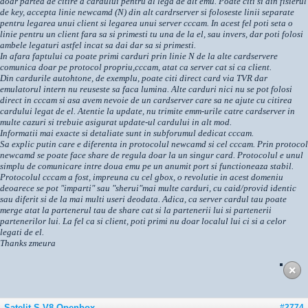
doar partea de citire a cardului pentru al lega de alt emu. Poate citi si din fisierul
de key, accepta linie newcamd (N) din alt cardrserver si foloseste linii separate
pentru legarea unui client si legarea unui server cccam. In acest fel poti seta o
linie pentru un client fara sa si primesti tu una de la el, sau invers, dar poti folosi
ambele legaturi astfel incat sa dai dar sa si primesti.
In afara faptului ca poate primi carduri prin linie N de la alte cardservere
comunica doar pe protocol propriu,cccam, atat ca server cat si ca client.
Din cardurile autohtone, de exemplu, poate citi direct card via TVR dar
emulatorul intern nu reuseste sa faca lumina. Alte carduri nici nu se pot folosi
direct in cccam si asa avem nevoie de un cardserver care sa ne ajute cu citirea
cardului legat de el. Atentie la update, nu trimite emm-urile catre cardserver in
multe cazuri si trebuie asigurat update-ul cardului in alt mod.
Informatii mai exacte si detaliate sunt in subforumul dedicat cccam.
Sa explic putin care e diferenta in protocolul newcamd si cel cccam. Prin protocol
newcamd se poate face share de regula doar la un singur card. Protocolul e unul
simplu de comunicare intre doua emu pe un anumit port si functioneaza stabil.
Protocolul cccam a fost, impreuna cu cel gbox, o revolutie in acest domeniu
deoarece se pot "imparti" sau "sherui"mai multe carduri, cu caid/provid identic
sau diferit si de la mai multi useri deodata. Adica, ca server cardul tau poate
merge atat la partenerul tau de share cat si la partenerii lui si partenerii
partenerilor lui. La fel ca si client, poti primi nu doar localul lui ci si a celor
legati de el.
Thanks zmeura
Satelit S-V8 Openbox
#2774