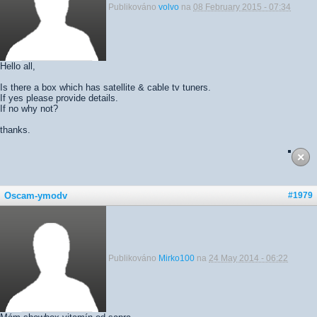
Publikováno
volvo
na
08 February 2015 - 07:34
Hello all,
Is there a box which has satellite & cable tv tuners.
If yes please provide details.
If no why not?
thanks.
Oscam-ymodv
#1979
Publikováno
Mirko100
na
24 May 2014 - 06:22