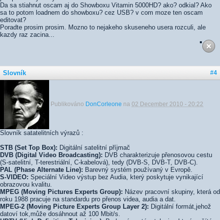
Da sa stiahnut oscam aj do Showboxu Vitamin 5000HD? ako? odkial? Ako
sa to potom loadnem do showboxu? cez USB? v com moze ten oscam
editovat?
Poradte prosim prosim. Mozno to nejakeho skuseneho usera rozculi, ale
kazdy raz zacina...
Slovník
#4
Publikováno
DonCorleone
na
02 December 2010 - 20:22
Slovník satatelitních výrazů :
STB (Set Top Box):
Digitální satelitní příjmač
DVB (Digital Video Broadcasting):
DVB charakterizuje přenosovou cestu
(S-satelitní, T-terestriální, C-kabelová), tedy (DVB-S, DVB-T, DVB-C).
PAL (Phase Alternate Line):
Barevný systém používaný v Evropě.
S-VIDEO:
Speciální Video výstup bez Audia, který poskytuje vynikající
obrazovou kvalitu.
MPEG (Moving Pictures Experts Group):
Název pracovní skupiny, která od
roku 1988 pracuje na standardu pro přenos videa, audia a dat.
MPEG-2 (Moving Picture Experts Group Layer 2):
Digitální formát,jehož
datoví tok,může dosáhnout až 100 Mbit/s.