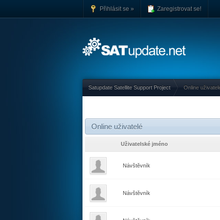
Přihlásit se »
Zaregistrovat se!
Satupdate Satellite Support Project
Online uživatel
Online uživatelé
Uživatelské jméno
Návštěvník
Návštěvník