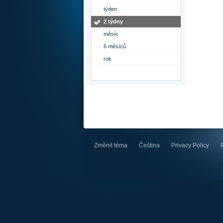
týden
2 týdny
měsíc
6 měsíců
rok
Změnit téma
Čeština
Privacy Policy