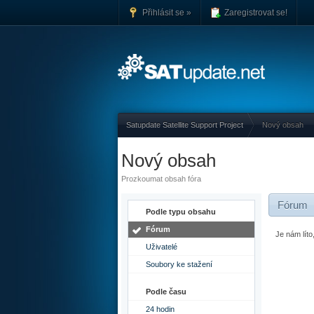
Přihlásit se »
Zaregistrovat se!
Satupdate Satellite Support Project
Nový obsah
Nový obsah
Prozkoumat obsah fóra
Fórum
Podle typu obsahu
Fórum
Je nám lít
Uživatelé
Soubory ke stažení
Podle času
24 hodin