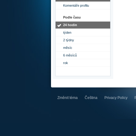
Komentáře profilu
Podle času
24 hodin
týden
2 týdny
měsíc
6 měsíců
rok
Změnit téma
Čeština
Privacy Policy