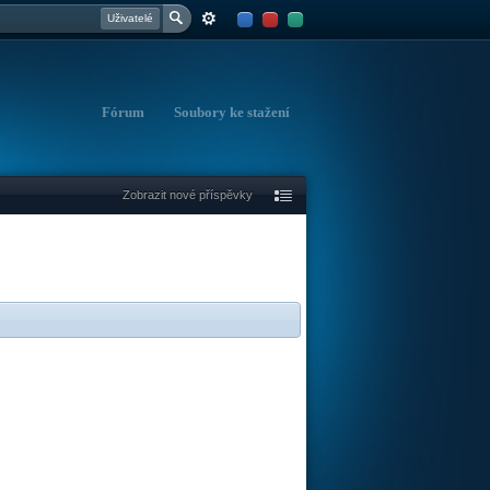
Uživatelé
Fórum
Soubory ke stažení
Zobrazit nové příspěvky