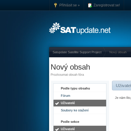
Přihlásit se »
Zaregistrovat se!
Satupdate Satellite Support Project
Nový obsah
Nový obsah
Prozkoumat obsah fóra
Uživate
Podle typu obsahu
Fórum
Je nám lít
Uživatelé
Soubory ke stažení
Podle sekce
Uživatelé