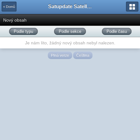
Satupdate Satellite Support Project
« Domů
Nový obsah
Podle typu
Podle sekce
Podle času
Je nám líto, žádný nový obsah nebyl nalezen.
Plná verze
Čeština