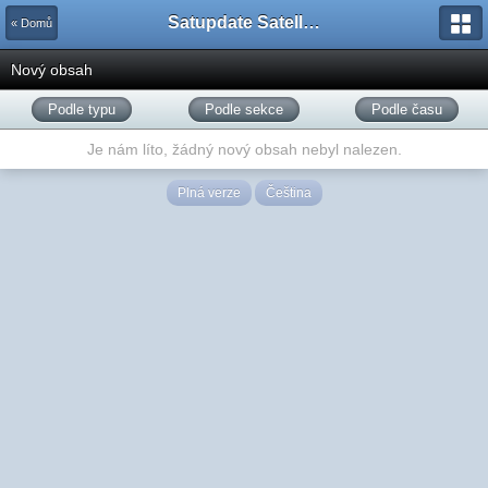
Satupdate Satellite Support Project
« Domů
Nový obsah
Podle typu
Podle sekce
Podle času
Je nám líto, žádný nový obsah nebyl nalezen.
Plná verze
Čeština