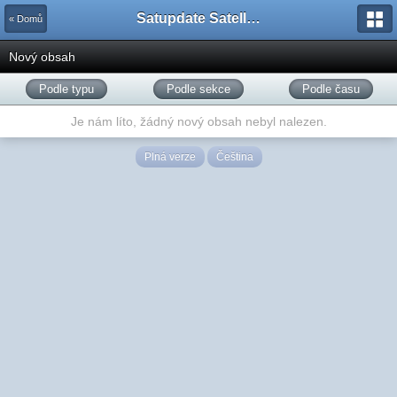
Satupdate Satellite Support Project
« Domů
Nový obsah
Podle typu
Podle sekce
Podle času
Je nám líto, žádný nový obsah nebyl nalezen.
Plná verze
Čeština