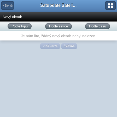
Satupdate Satellite Support Project
« Domů
Nový obsah
Podle typu
Podle sekce
Podle času
Je nám líto, žádný nový obsah nebyl nalezen.
Plná verze
Čeština