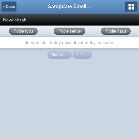
Satupdate Satellite Support Project
« Domů
Nový obsah
Podle typu
Podle sekce
Podle času
Je nám líto, žádný nový obsah nebyl nalezen.
Plná verze
Čeština