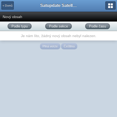
Satupdate Satellite Support Project
« Domů
Nový obsah
Podle typu
Podle sekce
Podle času
Je nám líto, žádný nový obsah nebyl nalezen.
Plná verze
Čeština