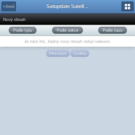
Satupdate Satellite Support Project
« Domů
Nový obsah
Podle typu
Podle sekce
Podle času
Je nám líto, žádný nový obsah nebyl nalezen.
Plná verze
Čeština