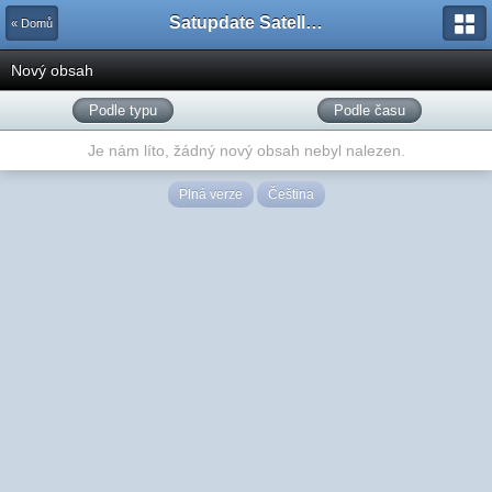
Satupdate Satellite Support Project
« Domů
Nový obsah
Podle typu
Podle času
Je nám líto, žádný nový obsah nebyl nalezen.
Plná verze
Čeština