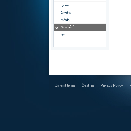
týden
2 týdny
měsíc
6 měsíců
rok
Změnit téma
Čeština
Privacy Policy