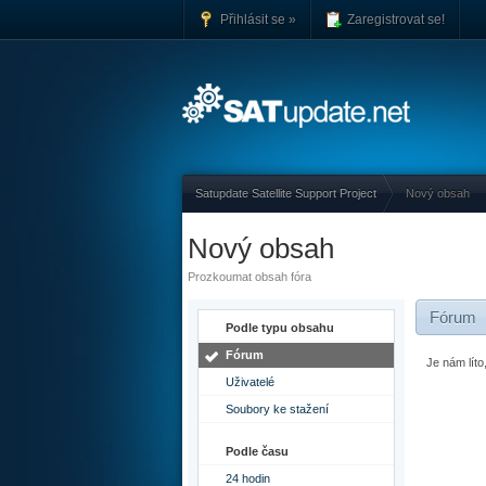
Přihlásit se »
Zaregistrovat se!
Satupdate Satellite Support Project
Nový obsah
Nový obsah
Prozkoumat obsah fóra
Fórum
Podle typu obsahu
Fórum
Je nám lít
Uživatelé
Soubory ke stažení
Podle času
24 hodin