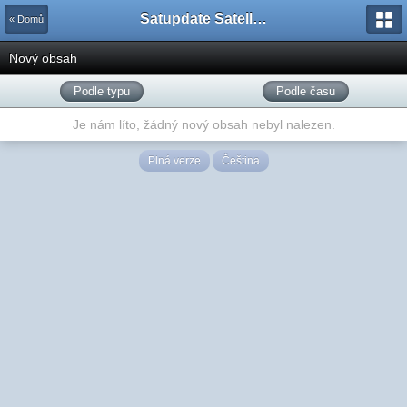
Satupdate Satellite Support Project
« Domů
Nový obsah
Podle typu
Podle času
Je nám líto, žádný nový obsah nebyl nalezen.
Plná verze
Čeština