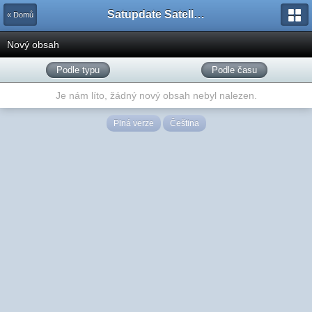
Satupdate Satellite Support Project
« Domů
Nový obsah
Podle typu
Podle času
Je nám líto, žádný nový obsah nebyl nalezen.
Plná verze
Čeština