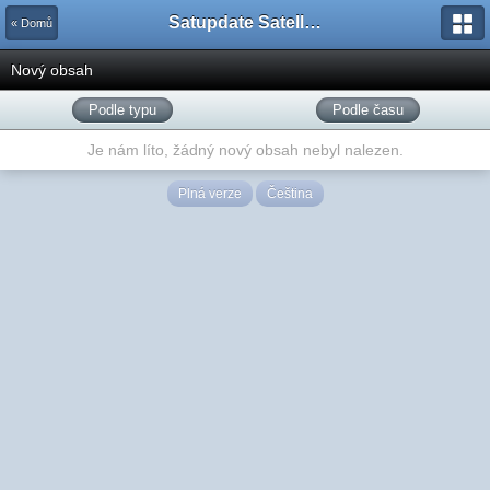
Satupdate Satellite Support Project
« Domů
Nový obsah
Podle typu
Podle času
Je nám líto, žádný nový obsah nebyl nalezen.
Plná verze
Čeština