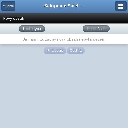
Satupdate Satellite Support Project
« Domů
Nový obsah
Podle typu
Podle času
Je nám líto, žádný nový obsah nebyl nalezen.
Plná verze
Čeština