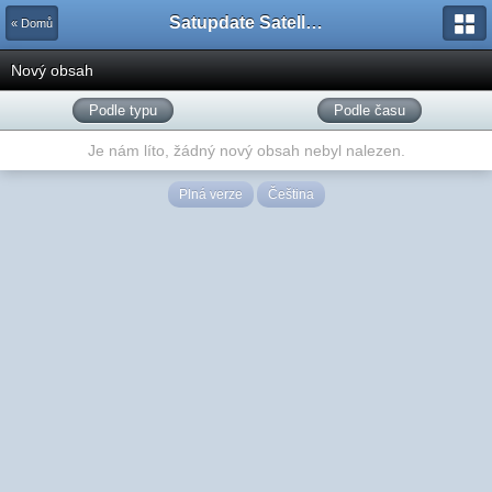
Satupdate Satellite Support Project
« Domů
Nový obsah
Podle typu
Podle času
Je nám líto, žádný nový obsah nebyl nalezen.
Plná verze
Čeština