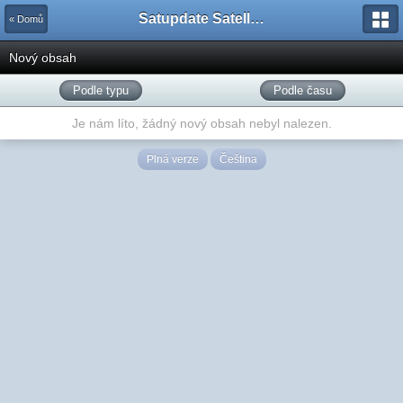
Satupdate Satellite Support Project
« Domů
Nový obsah
Podle typu
Podle času
Je nám líto, žádný nový obsah nebyl nalezen.
Plná verze
Čeština