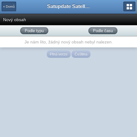
Satupdate Satellite Support Project
« Domů
Nový obsah
Podle typu
Podle času
Je nám líto, žádný nový obsah nebyl nalezen.
Plná verze
Čeština