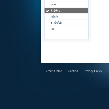
týden
2 týdny
měsíc
6 měsíců
rok
Změnit téma
Čeština
Privacy Policy