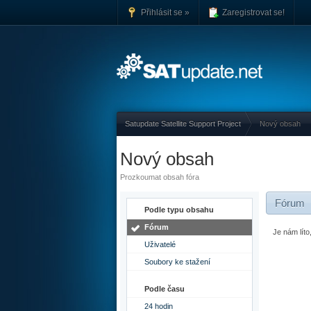
Přihlásit se »
Zaregistrovat se!
Satupdate Satellite Support Project
Nový obsah
Nový obsah
Prozkoumat obsah fóra
Fórum
Podle typu obsahu
Fórum
Je nám lít
Uživatelé
Soubory ke stažení
Podle času
24 hodin