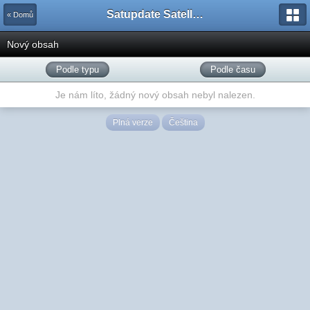
Satupdate Satellite Support Project
« Domů
Nový obsah
Podle typu
Podle času
Je nám líto, žádný nový obsah nebyl nalezen.
Plná verze
Čeština