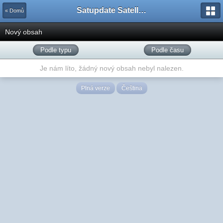
Satupdate Satellite Support Project
« Domů
Nový obsah
Podle typu
Podle času
Je nám líto, žádný nový obsah nebyl nalezen.
Plná verze
Čeština