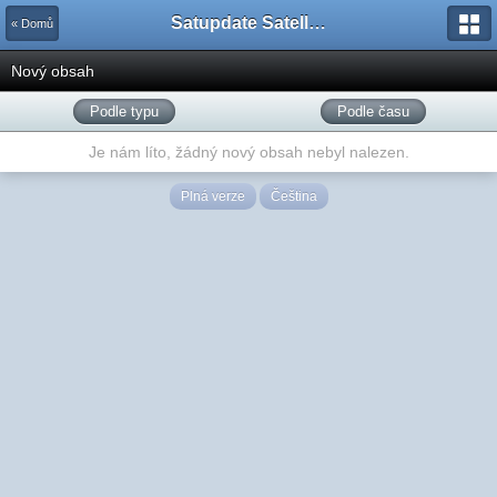
Satupdate Satellite Support Project
« Domů
Nový obsah
Podle typu
Podle času
Je nám líto, žádný nový obsah nebyl nalezen.
Plná verze
Čeština