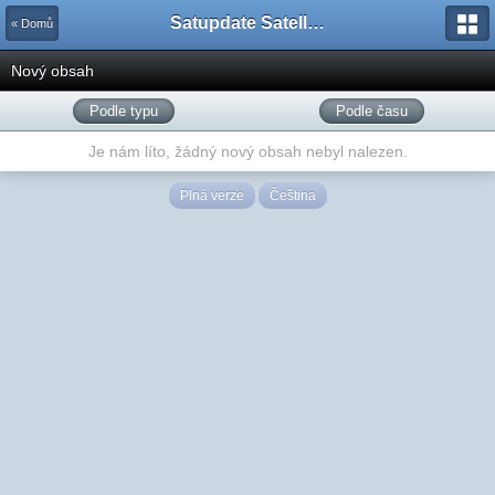
Satupdate Satellite Support Project
« Domů
Nový obsah
Podle typu
Podle času
Je nám líto, žádný nový obsah nebyl nalezen.
Plná verze
Čeština