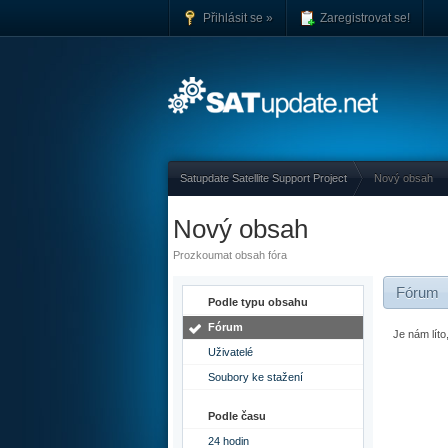
Přihlásit se »
Zaregistrovat se!
Satupdate Satellite Support Project
Nový obsah
Nový obsah
Prozkoumat obsah fóra
Fórum
Podle typu obsahu
Fórum
Je nám lít
Uživatelé
Soubory ke stažení
Podle času
24 hodin