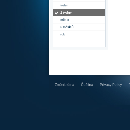
týden
2 týdny
měsíc
6 měsíců
rok
Změnit téma
Čeština
Privacy Policy