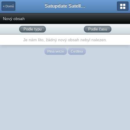
Satupdate Satellite Support Project
« Domů
Nový obsah
Podle typu
Podle času
Je nám líto, žádný nový obsah nebyl nalezen.
Plná verze
Čeština