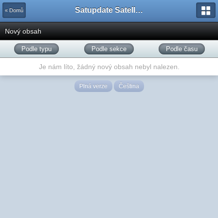
Satupdate Satellite Support Project
« Domů
Nový obsah
Podle typu
Podle sekce
Podle času
Je nám líto, žádný nový obsah nebyl nalezen.
Plná verze
Čeština