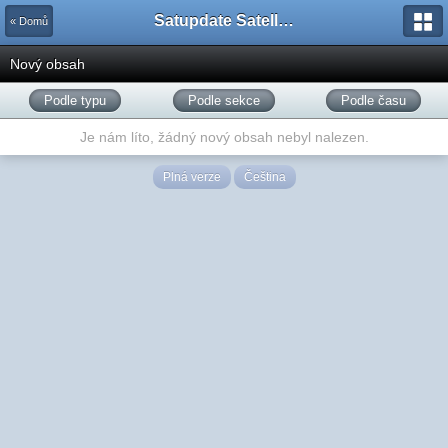
Satupdate Satellite Support Project
« Domů
Nový obsah
Podle typu
Podle sekce
Podle času
Je nám líto, žádný nový obsah nebyl nalezen.
Plná verze
Čeština