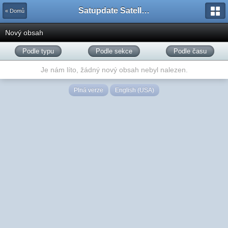
Satupdate Satellite Support Project
« Domů
Nový obsah
Podle typu
Podle sekce
Podle času
Je nám líto, žádný nový obsah nebyl nalezen.
Plná verze
English (USA)