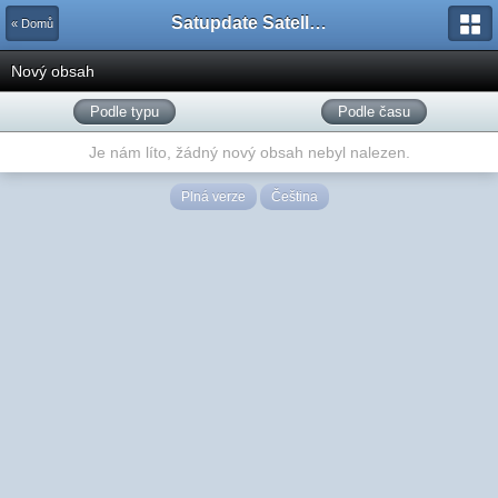
Satupdate Satellite Support Project
« Domů
Nový obsah
Podle typu
Podle času
Je nám líto, žádný nový obsah nebyl nalezen.
Plná verze
Čeština