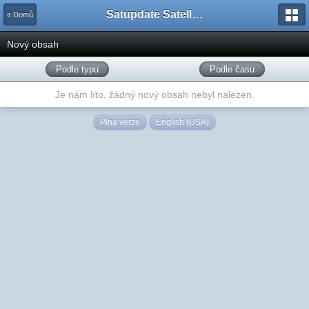
Satupdate Satellite Support Project
« Domů
Nový obsah
Podle typu
Podle času
Je nám líto, žádný nový obsah nebyl nalezen.
Plná verze
English (USA)