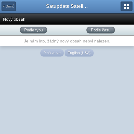
Satupdate Satellite Support Project
« Domů
Nový obsah
Podle typu
Podle času
Je nám líto, žádný nový obsah nebyl nalezen.
Plná verze
English (USA)