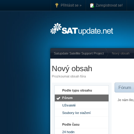
Přihlásit se »
Zaregistrovat se!
Satupdate Satellite Support Project
Nový obsah
Nový obsah
Prozkoumat obsah fóra
Fórum
Podle typu obsahu
Fórum
Je nám lít
Uživatelé
Soubory ke stažení
Podle času
24 hodin