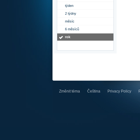
týden
2 týdny
měsíc
6 měsíců
rok
Změnit téma
Čeština
Privacy Policy